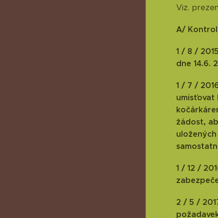
Viz. prezen
A/ Kontrol
1 / 8 / 20
dne 14.6. 
1 / 7 / 20
umisťovat 
kočárkáre
žádost, ab
uložených
samostatn
1 / 12 / 2
zabezpeče
2 / 5 / 20
požadavek 