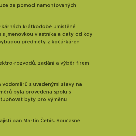
pouze za pomoci namontovaných
očárkárnách krátkodobě umístěné
u s jmenovkou vlastníka a daty od kdy
obybudou předměty z kočárkáren
lektro-rozvodů, zadání a výběr firem
h vodoměrů s uvedenými stavy na
ěrů byla provedena spolu s
stupňovat byty pro výměnu
jistí pan Martin Čebiš. Současně