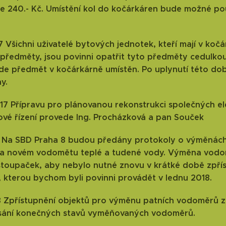
e 240.- Kč. Umístění kol do kočárkáren bude možné 
17 Všichni uživatelé bytových jednotek, kteří mají v k
 předměty, jsou povinni opatřit tyto předměty cedulko
de předmět v kočárkárně umístěn. Po uplynutí této d
y.
017 Přípravu pro plánovanou rekonstrukci společných e
vé řízení provede Ing. Procházková a pan Souček
018 Na SBD Praha 8 budou předány protokoly o výměnác
a novém vodomětu teplé a tudené vody. Výměna vodom
toupaček, aby nebylo nutné znovu v krátké době zpří
kterou bychom byli povinni provádět v lednu 2018.
18 Zpřístupnění objektů pro výměnu patních vodoměrů za
apsání konečných stavů vyměňovaných vodoměrů.