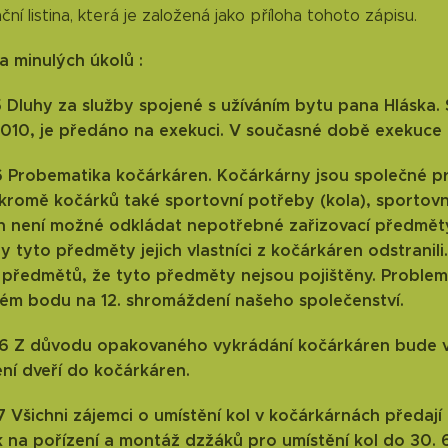
ční listina, která je založená jako příloha tohoto zápisu.
a minulých úkolů :
15 Dluhy za služby spojené s užíváním bytu pana Hláska.
2010, je předáno na exekuci. V současné době exekuce 
16 Probematika kočárkáren. Kočárkárny jsou společné p
kromě kočárků také sportovní potřeby (kola), sportovn
n není možné odkládat nepotřebné zařizovací předmět
y tyto předměty jejich vlastníci z kočárkáren odstrani
 předmětů, že tyto předměty nejsou pojištěny. Problem
ém bodu na 12. shromáždení našeho společenství.
016 Z důvodu opakovaného vykrádání kočárkáren bude v
ní dveří do kočárkáren.
17 Všichni zájemci o umístění kol v kočárkárnách předa
na pořízení a montáž dzžáků pro umístění kol do 30. 6