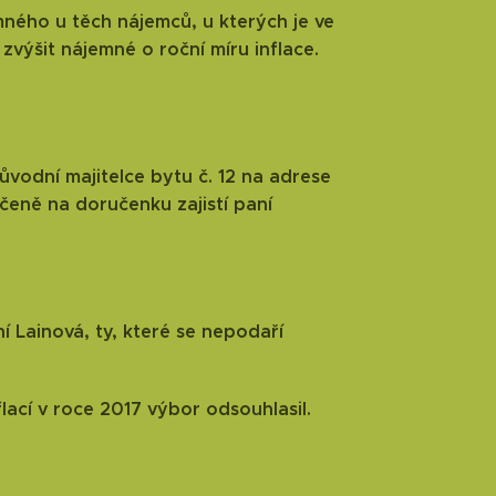
ného u těch nájemců, u kterých je ve
výšit nájemné o roční míru inflace.
vodní majitelce bytu č. 12 na adrese
čeně na doručenku zajistí paní
í Lainová, ty, které se nepodaří
lací v roce 2017 výbor odsouhlasil.