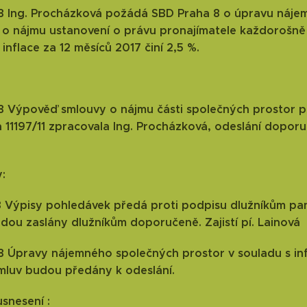
18 Ing. Procházková požádá SBD Praha 8 o úpravu nájem
o nájmu ustanovení o právu pronajímatele každorošně z
 inflace za 12 měsíců 2017 činí 2,5 %.
18 Výpověď smlouvy o nájmu části společných prostor pů
11197/11 zpracovala Ing. Procházková, odeslání doporu
:
18 Výpisy pohledávek předá proti podpisu dlužníkům pan
dou zaslány dlužníkům doporučeně. Zajistí pí. Lainová
18 Úpravy nájemného společných prostor v souladu s inf
mluv budou předány k odeslání.
usnesení :