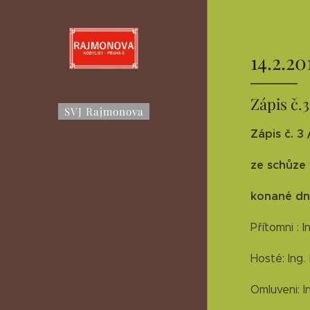
14.2.20
Zápis č.3
SVJ Rajmonova
Zápis č. 3 
ze schůze 
konané dne
Přítomni : 
Hosté: Ing.
Omluveni: I