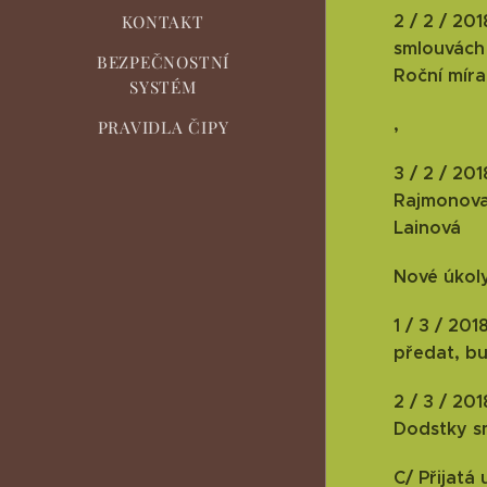
2 / 2 / 20
KONTAKT
smlouvách 
BEZPEČNOSTNÍ
Roční míra
SYSTÉM
,
PRAVIDLA ČIPY
3 / 2 / 20
Rajmonova 
Lainová
Nové úkoly
1 / 3 / 20
předat, bu
2 / 3 / 20
Dodstky s
C/ Přijatá 