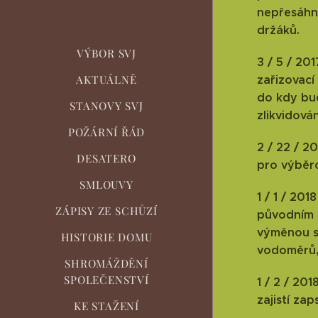
nepřesáhn
držáků.
VÝBOR SVJ
3 / 5 / 20
AKTUÁLNĚ
zařizovací
do kdy bu
STANOVY SVJ
zlikvidován
POŽÁRNÍ ŘÁD
2 / 22 / 2
DESATERO
pro výběro
SMLOUVY
1 / 1 / 2
ZÁPISY ZE SCHŮZÍ
původním 
výměnou s
HISTORIE DOMU
vodoměrů, 
SHROMÁŽDĚNÍ
SPOLEČENSTVÍ
1 / 2 / 20
zajistí z
KE STAŽENÍ