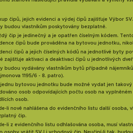
up čipů, jejich evidenci a výdej čipů zajišťuje Výbor S
py budou vlastníkům poskytovány bezplatně.
dý čip je jedinečný a je opatřen číselným kódem. Tent
dence čipů bude prováděna na bytovou jednotku, nikoli
denci čipů a jejich číselných kódů na jednotlivé byty 
é zajišťuje aktivaci a deaktivaci čipů u jednotlivých dveř
y budou vydávány vlastníkům bytů případně nájemníků
jmonova 1195/6 - 8. patro).
jednu bytovou jednotku bude možné vydat jen takový p
idováno osob odpovídajících počtu osob na vyplněném
lících osob.
e-li nově nahlášena do evidenčního listu další osoba, v
platný čip.
e-li z evidenčního listu odhlašována osoba, musí vlas
o osoby vrátit SVJ i vchodový čip. Neučiní-li tak, bu