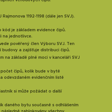
VJ Rajmonova 1192-1198 (dále jen SVJ).
o kód je základem evidence čipů.
 na jednotlivce.
povede pověřený člen Výboru SVJ. Ten
í budovy a zajišťuje distribuci čipů.
m na základě plné moci v kanceláři SVJ
očet čipů, kolik bude v bytě
 a odevzdaném evidenčním listě
lastník si může požádat o další
tník daného bytu současně s odhlášením
dou následně zablokovány všechny