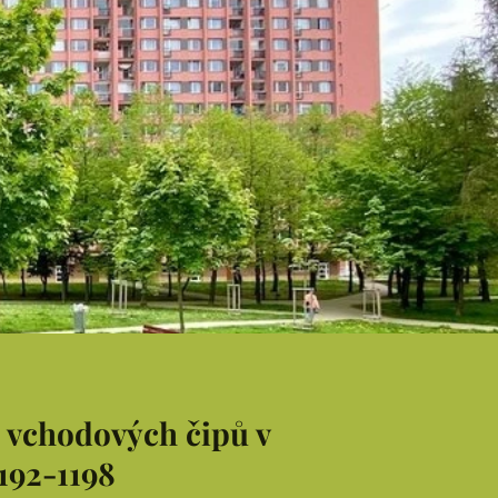
e vchodových čipů v
192-1198