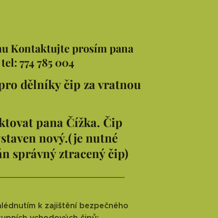
ému Kontaktujte prosím pana
tel:
774 785 004
pro dělníky čip za vratnou
aktovat pana Čížka. Čip
staven nový.(je nutné
án správný ztracený čip)
__________________________
hlédnutím k zajištění bezpečného
tupních vchodových čipů: