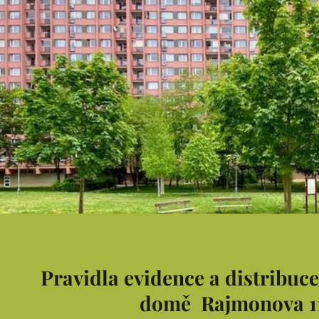
Pravidla evidence a distribuc
domě
Rajmonova 1