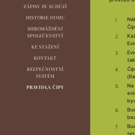
ZÁPISY ZE SCHŮZÍ
HISTORIE DOMU
Nák
Či
SHROMÁŽDĚNÍ
SPOLEČENSTVÍ
Kaž
Evi
KE STAŽENÍ
Evi
KONTAKT
tak
BEZPEČNOSTNÍ
Čip
SYSTÉM
(Ra
Na 
PRAVIDLA ČIPY
ev
byd
Bud
bez
Bud
tét