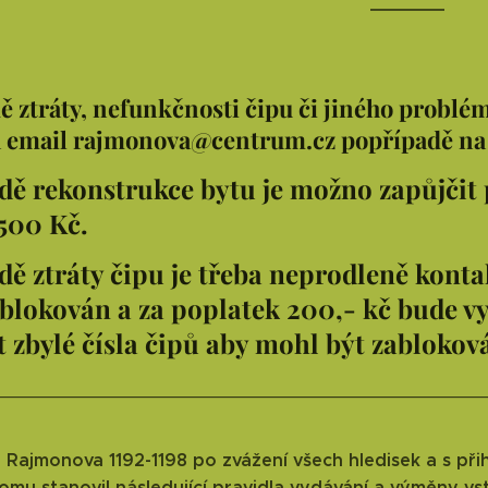
ě ztráty, nefunkčnosti čipu či jiného probl
a email rajmonova@centrum.cz popřípadě na 
dě rekonstrukce bytu je možno zapůjčit 
500 Kč.
dě ztráty čipu je třeba neprodleně kont
blokován a za poplatek 200,- kč bude vy
t zbylé čísla čipů aby mohl být zablokov
_____________________________________________
Rajmonova 1192-1198 po zvážení všech hledisek a s při
mu stanovil následující pravidla vydávání a výměny vs